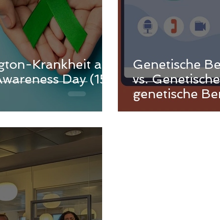
ngton-Krankheit am
Genetische Be
Awareness Day (15.
vs. Genetische
genetische Be
als Lösung fü
zu Dienstleis