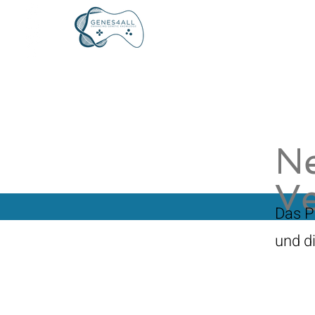
Ne
Ve
Das P
und d