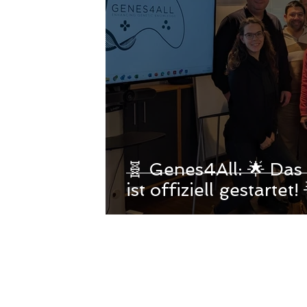
🧬 Genes4All: 🌟 Das
ist o