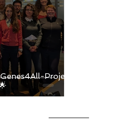
 Genes4All-Projekt
ffiziell gestartet! 🌟