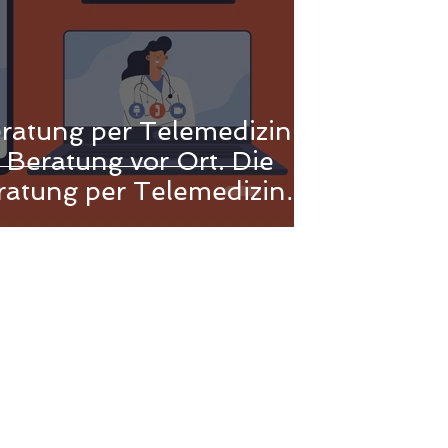
ratung per Telemedizin
 Beratung vor Ort. Die
ratung per Telemedizin
r einen besseren Zugang
tungen