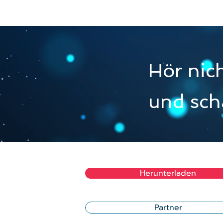
Hör nich
und sch
Herunterladen
Partner