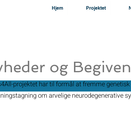
Hjem
Projektet
heder og Begive
All-projektet har til formål at fremme genetisk
tningstagning om arvelige neurodegenerative 