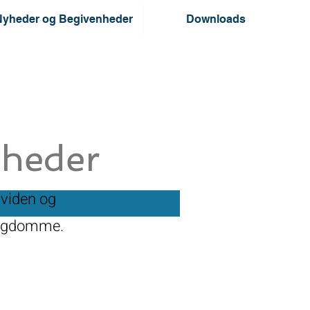
Nyheder og Begivenheder
Downloads
nheder
 viden og
sygdomme.