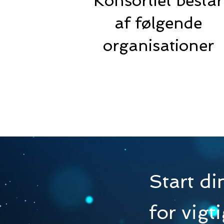
Konsortiet består
af følgende
organisationer
Start di
for vigt