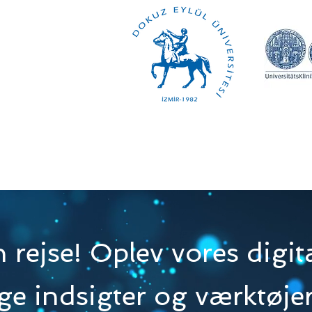
n rejse! Oplev vores digit
ige indsigter og værktøjer