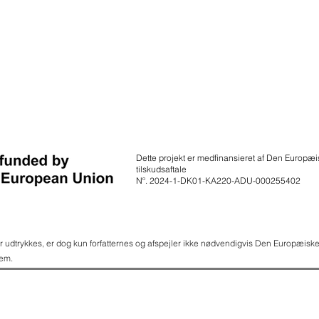
Dette projekt er medfinansieret af Den Europ
tilskudsaftale
Nº. 2024-1-DK01-KA220-ADU-000255402
 udtrykkes, er dog kun forfatternes og afspejler ikke nødvendigvis Den Europæis
dem.