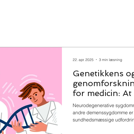
22. apr. 2025
3 min læsning
Genetikkens o
genomforsknin
for medicin: A
og træffe info
Neurodegenerative sygdomm
andre demenssygdomme er no
sundhedsmæssige udfordringe