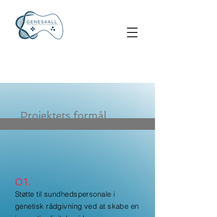
Projektets formål
01.
Støtte til sundhedspersonale i
genetisk rådgivning ved at skabe en