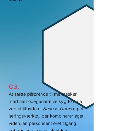
03.
At støtte pårørende til mennesker
med neurodegenerative sygdomme
ved at tilbyde et
Serious Game
og et
læringsværktøj, der kombinerer øget
viden, en personcentreret tilgang,
opbygning af genetisk viden,