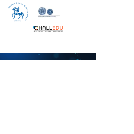
Start din rejse! Oplev
vores digitale guide. Lås
op for vigtige indsigter
og værktøjer fra
Genes4All til at støtte
din læring.