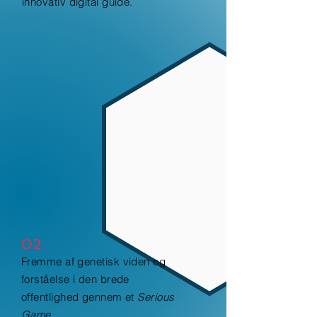
innovativ digital guide.
02.
Fremme af genetisk viden og
forståelse i den brede
offentlighed gennem et
Serious
Game
.