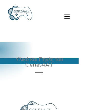
Υλικό και Πηγές του
Genes4All