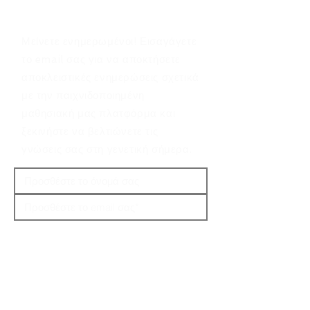
Μείνετε ενημερωμένοι! Εισαγάγετε
το email σας για να αποκτήσετε
αποκλειστικές ενημερώσεις σχετικά
με την παιχνιδοποιημένη
μαθησιακή μας πλατφόρμα και
ξεκινήστε να βελτιώνετε τις
γνώσεις σας στη γενετική σήμερα.
Αποδέχομαι τους όρους και τις
προϋποθέσεις.
Όροι και
Προϋποθέσεις
Εγγραφείτε στο